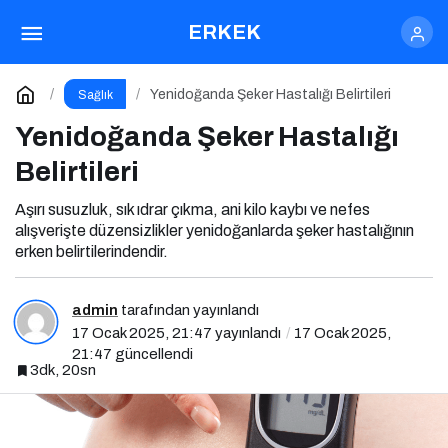
Sırt Romatizması Belirtileri Nelerdir?
ERKEK
Paylaş
Yorum Yap
Yenidoğanda Şeker Hastalığı Belirtileri
Sağlık
Yenidoğanda Şeker Hastalığı
Belirtileri
Aşırı susuzluk, sık ıdrar çıkma, ani kilo kaybı ve nefes
alışverişte düzensizlikler yenidoğanlarda şeker hastalığının
erken belirtilerindendir.
admin
tarafından yayınlandı
17 Ocak 2025, 21:47
yayınlandı
17 Ocak 2025,
21:47
güncellendi
3dk, 20sn