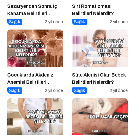
Sezaryenden Sonra İç
Sırt Romatizması
Kanama Belirtileri
Belirtileri Nelerdir?
Nelerdir?
Sağlık
2 yıl önce
Sağlık
2 yıl önce
Çocuklarda Akdeniz
Süte Alerjisi Olan Bebek
Anemisi Belirtileri
Belirtileri Nelerdir?
Nelerdir?
Sağlık
2 yıl önce
Sağlık
2 yıl önce