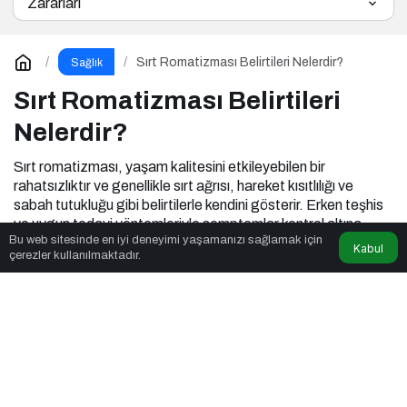
Zararları
Sırt Romatizması Belirtileri Nelerdir?
Sağlık
Sırt Romatizması Belirtileri
Nelerdir?
Sırt romatizması, yaşam kalitesini etkileyebilen bir
rahatsızlıktır ve genellikle sırt ağrısı, hareket kısıtlılığı ve
sabah tutukluğu gibi belirtilerle kendini gösterir. Erken teşhis
ve uygun tedavi yöntemleriyle semptomlar kontrol altına
Bu web sitesinde en iyi deneyimi yaşamanızı sağlamak için
alınabilir. Sağlıklı bir yaşam tarzı, düzenli egzersiz ve dengeli
Kabul
çerezler kullanılmaktadır.
beslenme, sırt romatizmasıyla başa çıkmada önemli rol
oynar.
admin
tarafından yayınlandı
17 Ocak 2025, 21:47
yayınlandı
17 Ocak 2025,
21:47
güncellendi
3dk, 50sn